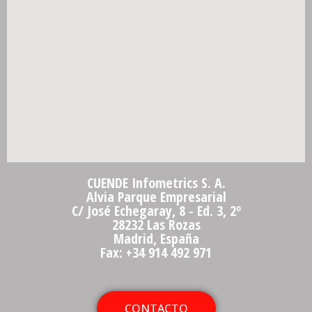
CUENDE Infometrics S. A.
Alvia Parque Empresarial
C/ José Echegaray, 8 - Ed. 3, 2º
28232 Las Rozas
Madrid, España
Fax: +34 914 492 971
CONTACTO