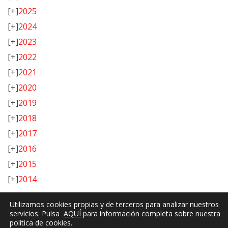
[+]
2025
[+]
2024
[+]
2023
[+]
2022
[+]
2021
[+]
2020
[+]
2019
[+]
2018
[+]
2017
[+]
2016
[+]
2015
[+]
2014
Utilizamos cookies propias y de terceros para analizar nuestros
servicios. Pulsa
AQUÍ
para información completa sobre nuestra
política de cookies.