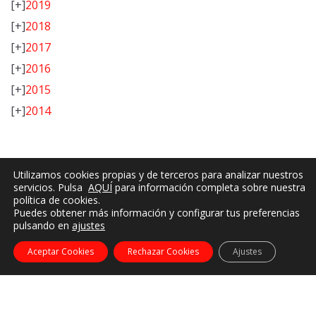
[+]
2019
[+]
2018
[+]
2017
[+]
2016
[+]
2015
[+]
2014
Utilizamos cookies propias y de terceros para analizar nuestros
servicios. Pulsa
AQUÍ
para información completa sobre nuestra
política de cookies.
Puedes obtener más información y configurar tus preferencias
pulsando en
ajustes
Aceptar Cookies
Rechazar Cookies
Ajustes