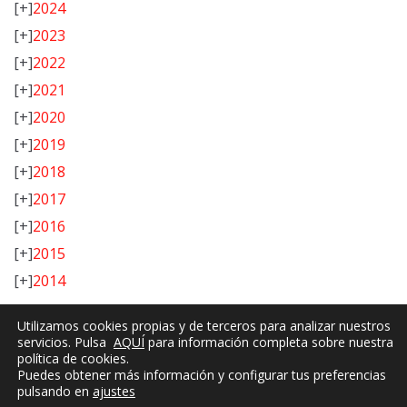
[+]
2024
[+]
2023
[+]
2022
[+]
2021
[+]
2020
[+]
2019
[+]
2018
[+]
2017
[+]
2016
[+]
2015
[+]
2014
Utilizamos cookies propias y de terceros para analizar nuestros
servicios. Pulsa
AQUÍ
para información completa sobre nuestra
política de cookies.
Puedes obtener más información y configurar tus preferencias
pulsando en
ajustes