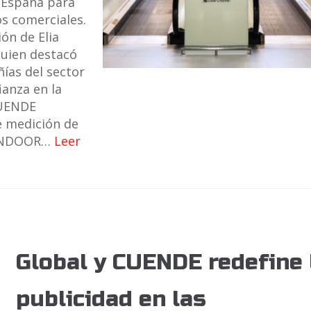
 España para
os comerciales.
ón de Elia
quien destacó
ñías del sector
ianza en la
CUENDE
e medición de
EOINDOOR…
Leer
Global y CUENDE redefine 
publicidad en las