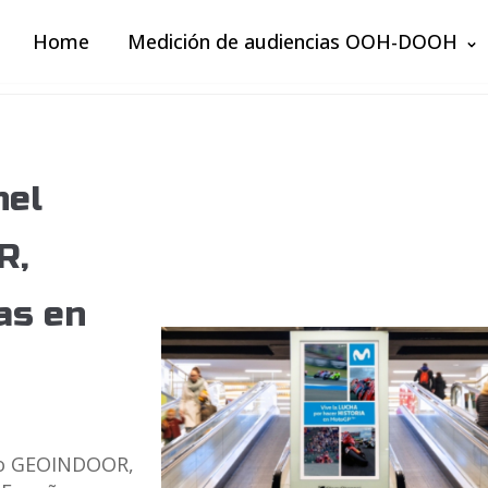
Home
Medición de audiencias OOH-DOOH
nel
R,
as en
do GEOINDOOR,