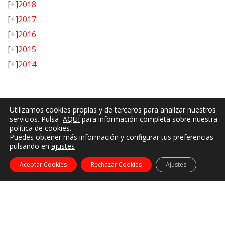
[+]
2018
[+]
2017
[+]
2016
[+]
2015
[+]
2014
Utilizamos cookies propias y de terceros para analizar nuestros
servicios. Pulsa
AQUÍ
para información completa sobre nuestra
política de cookies.
Puedes obtener más información y configurar tus preferencias
pulsando en
ajustes
Aceptar Cookies
Rechazar Cookies
Ajustes